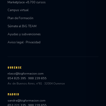
Marketplace +8.700 cursos
Campus virtual
Plan de Formación
Súmate al BiG TEAM
Ayudas y subvenciones
Aviso legal · Privacidad
OURENSE
nlaso@bigformacion.com
654 825 395
·
988 239 655
Av. de Buenos Aires, nº61 · 32004 Ourense
MADRID
sandra@bigformacion.com
653 221 335
·
988 239 655