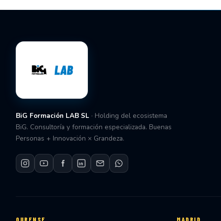
BiG Formación LAB SL
· Holding del ecosistema
BiG. Consultoría y formación especializada. Buenas
Personas + Innovación × Grandeza.
OURENSE
MADRID