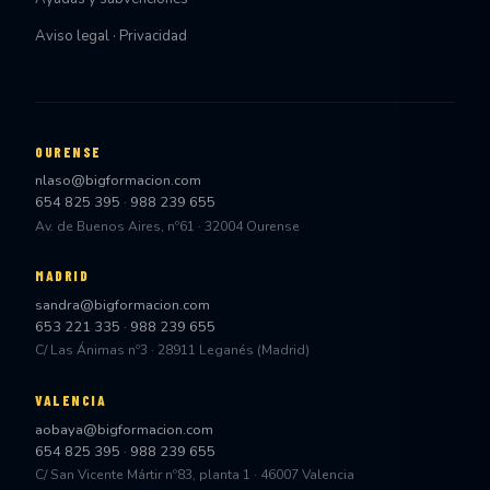
Aviso legal · Privacidad
OURENSE
nlaso@bigformacion.com
654 825 395
·
988 239 655
Av. de Buenos Aires, nº61 · 32004 Ourense
MADRID
sandra@bigformacion.com
653 221 335
·
988 239 655
C/ Las Ánimas nº3 · 28911 Leganés (Madrid)
VALENCIA
aobaya@bigformacion.com
654 825 395
·
988 239 655
C/ San Vicente Mártir nº83, planta 1 · 46007 Valencia