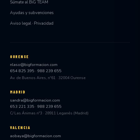
Súmate al BiG TEAM
Ayudas y subvenciones
Aviso legal · Privacidad
OURENSE
nlaso@bigformacion.com
654 825 395
·
988 239 655
Av. de Buenos Aires, nº61 · 32004 Ourense
MADRID
sandra@bigformacion.com
653 221 335
·
988 239 655
C/ Las Ánimas nº3 · 28911 Leganés (Madrid)
VALENCIA
aobaya@bigformacion.com