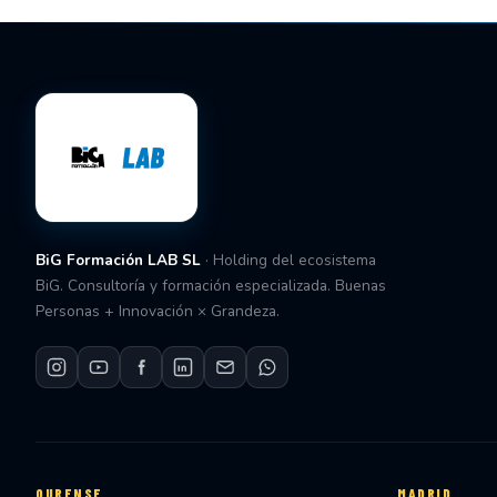
BiG Formación LAB SL
· Holding del ecosistema
BiG. Consultoría y formación especializada. Buenas
Personas + Innovación × Grandeza.
OURENSE
MADRID