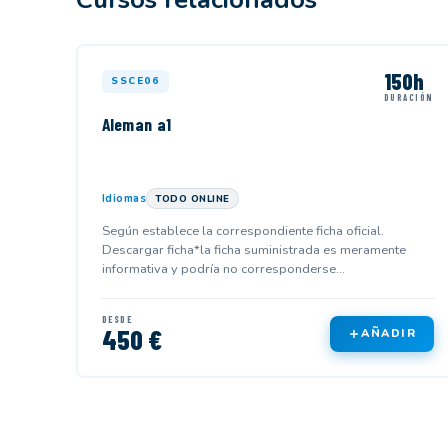
150h
SSCE06
DURACIÓN
Aleman a1
Idiomas
TODO ONLINE
Según establece la correspondiente ficha oficial.
Descargar ficha*la ficha suministrada es meramente
informativa y podría no corresponderse...
DESDE
450 €
AÑADIR