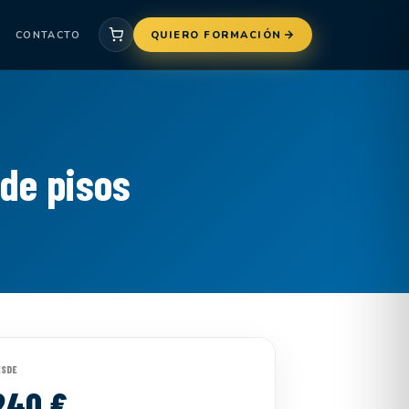
CONTACTO
QUIERO FORMACIÓN
de pisos
ESDE
240 €