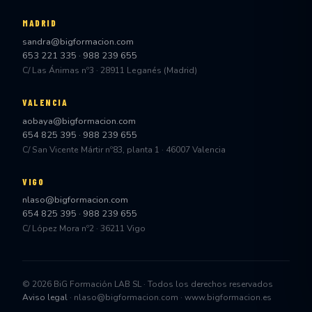
MADRID
sandra@bigformacion.com
653 221 335
·
988 239 655
C/ Las Ánimas nº3 · 28911 Leganés (Madrid)
VALENCIA
aobaya@bigformacion.com
654 825 395
·
988 239 655
C/ San Vicente Mártir nº83, planta 1 · 46007 Valencia
VIGO
nlaso@bigformacion.com
654 825 395
·
988 239 655
C/ López Mora nº2 · 36211 Vigo
© 2026 BiG Formación LAB SL · Todos los derechos reservados
Aviso legal
· nlaso@bigformacion.com · www.bigformacion.es