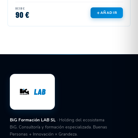
DESDE
90 €
AÑADIR
BiG Formación LAB SL
· Holding del ecosistema
BiG. Consultoría y formación especializada. Buenas
Personas + Innovación × Grandeza.