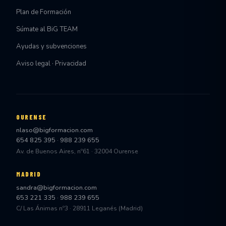
Plan de Formación
Súmate al BiG TEAM
Ayudas y subvenciones
Aviso legal · Privacidad
OURENSE
nlaso@bigformacion.com
654 825 395
·
988 239 655
Av. de Buenos Aires, nº61 · 32004 Ourense
MADRID
sandra@bigformacion.com
653 221 335
·
988 239 655
C/ Las Ánimas nº3 · 28911 Leganés (Madrid)