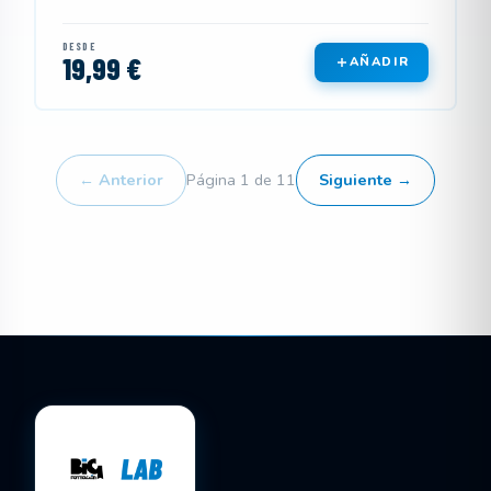
DESDE
19,99 €
AÑADIR
← Anterior
Página 1 de 11
Siguiente →