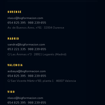
OURENSE
nlaso@bigformacion.com
654 825 395
·
988 239 655
Av. de Buenos Aires, nº61 · 32004 Ourense
MADRID
sandra@bigformacion.com
653 221 335
·
988 239 655
C/ Las Ánimas nº3 · 28911 Leganés (Madrid)
VALENCIA
aobaya@bigformacion.com
654 825 395
·
988 239 655
C/ San Vicente Mártir nº83, planta 1 · 46007 Valencia
VIGO
nlaso@bigformacion.com
654 825 395
·
988 239 655