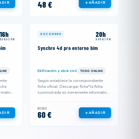
48 €
ADIR
AÑADIR
16h
20h
EOCO0009
DURACIÓN
DURACIÓN
bim
Synchro 4d pro entorno bim
Edificación y obra civil
LINE
TODO ONLINE
ente
Según establece la correspondiente
icha
ficha oficial. Descargar ficha*la ficha
rmativa
suministrada es meramente informativa
y podría no corresponderse...
DESDE
60 €
ADIR
AÑADIR