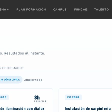
TEMA
PLAN FORMACIÓN
CAMPUS
FUNDAE
TALENTO
io. Resultados al instante.
s encontrados
×
 y obra civil
Limpiar todo
8h
0016
EOCB04
DURACIÓN
de iluminación con dialux
Instalación de carpintería