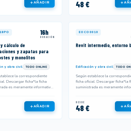
48 €
AÑADIR
AÑ
16h
18PO
EOCO0010
DURACIÓN
y cálculo de
Revit intermedio, entorno 
aciones y zapatas para
stes y monolitos
ón y obra civil
Edificación y obra civil
TODO ONLINE
TODO ON
tablece la correspondiente
Según establece la correspondi
cial. Descargar ficha*la ficha
ficha oficial. Descargar ficha*la f
rada es meramente informativa
suministrada es meramente info
 no corresponderse...
y podría no corresponderse...
DESDE
48 €
AÑADIR
AÑ