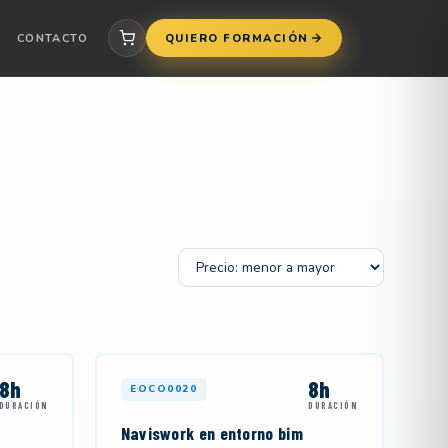
CONTACTO
QUIERO FORMACIÓN
Ordenar por
8h
8h
EOCO0020
DURACIÓN
DURACIÓN
Naviswork en entorno bim