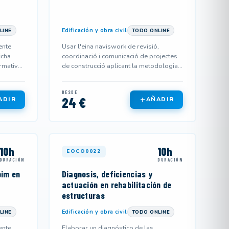
Edificación y obra civil
LINE
TODO ONLINE
ente
Usar l'eina naviswork de revisió,
icha
coordinació i comunicació de projectes
rmativa
de construcció aplicant la metodologia
bim (building information mo...
DESDE
24 €
ADIR
AÑADIR
10h
10h
EOCO0022
DURACIÓN
DURACIÓN
bim en
Diagnosis, deficiencias y
actuación en rehabilitación de
estructuras
Edificación y obra civil
LINE
TODO ONLINE
ente
Elaborar un diagnóstico de las