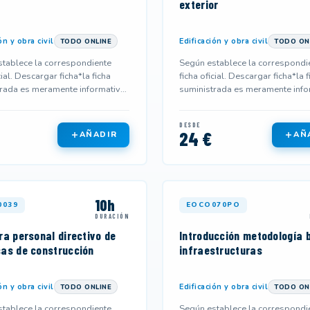
exterior
ón y obra civil
Edificación y obra civil
TODO ONLINE
TODO ON
tablece la correspondiente
Según establece la correspondi
cial. Descargar ficha*la ficha
ficha oficial. Descargar ficha*la f
rada es meramente informativa
suministrada es meramente info
 no corresponderse...
y podría no corresponderse...
DESDE
24 €
AÑADIR
AÑ
10h
0039
EOCO070PO
DURACIÓN
ra personal directivo de
Introducción metodología 
as de construcción
infraestructuras
ón y obra civil
Edificación y obra civil
TODO ONLINE
TODO ON
tablece la correspondiente
Según establece la correspondi