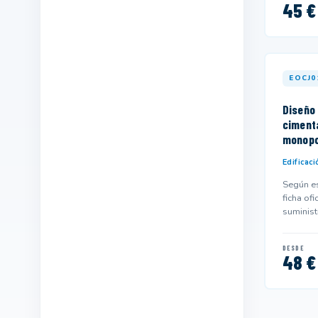
45 €
Industrias extractivas
16
Informática y comunicaciones
1139
Instalación y mantenimiento
52
EOCJ0
Madera,mueble y corcho
13
Diseño 
ciment
Marítimo pesquera
27
monopo
Química
96
Edificaci
Sanidad
447
Según es
ficha ofi
Seguridad y medio ambiente
458
suminist
y podría
Servicios socioculturales y a la
673
comunidad
DESDE
48 €
Textil,confección y piel
67
Transporte y mantenimiento de
198
vehículos