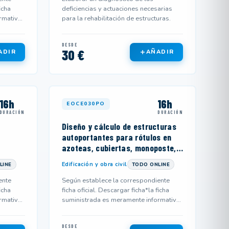
icha
deficiencias y actuaciones necesarias
rmativa
para la rehabilitación de estructuras.
DESDE
30 €
ADIR
AÑADIR
16h
16h
EOCE030PO
DURACIÓN
DURACIÓN
Diseño y cálculo de estructuras
autoportantes para rótulos en
azoteas, cubiertas, monoposte,
etc
Edificación y obra civil
LINE
TODO ONLINE
ente
Según establece la correspondiente
icha
ficha oficial. Descargar ficha*la ficha
rmativa
suministrada es meramente informativa
y podría no corresponderse...
DESDE