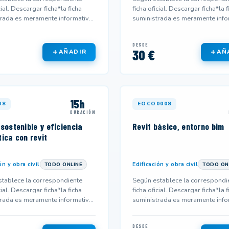
cial. Descargar ficha*la ficha
ficha oficial. Descargar ficha*la f
rada es meramente informativa
suministrada es meramente info
 no corresponderse...
y podría no corresponderse...
DESDE
30 €
AÑADIR
AÑ
15h
08
EOCO0008
DURACIÓN
sostenible y eficiencia
Revit básico, entorno bim
ica con revit
ón y obra civil
Edificación y obra civil
TODO ONLINE
TODO ON
tablece la correspondiente
Según establece la correspondi
cial. Descargar ficha*la ficha
ficha oficial. Descargar ficha*la f
rada es meramente informativa
suministrada es meramente info
 no corresponderse...
y podría no corresponderse...
DESDE