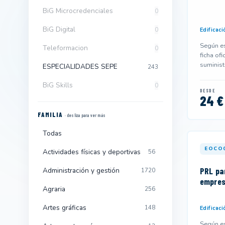
BiG Microcredenciales
0
BiG Digital
0
Edificaci
Según es
Teleformacion
0
ficha ofi
suminist
ESPECIALIDADES SEPE
243
y podría
BiG Skills
0
DESDE
24 €
FAMILIA
· desliza para ver más
Todas
EOCO
Actividades físicas y deportivas
56
PRL pa
Administración y gestión
1720
empres
Agraria
256
Artes gráficas
148
Edificaci
Según es