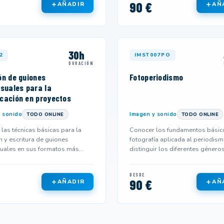
90 €
AÑADIR
AÑ
30h
2
IMST007PO
DURACIÓN
ón de guiones
Fotoperiodismo
isuales para la
cación en proyectos
 sonido
Imagen y sonido
TODO ONLINE
TODO ONLINE
las técnicas básicas para la
Conocer los fundamentos básic
n y escritura de guiones
fotografía aplicada al periodism
uales en sus formatos más
distinguir los diferentes género
s en la actualidad.
fotorreportajes periodísticos...
DESDE
90 €
AÑADIR
AÑ