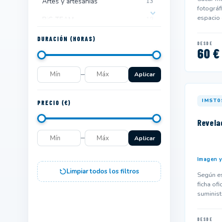
Artes y artesanías
13
fotográfi
espacio 
BiG TEAM
18
imágene
Comercio y marketing
959
DURACIÓN (HORAS)
DESDE
60 €
Edificación y obra civil
243
–
Electricidad y electrónica
97
Aplicar
Energía y agua
185
IMST0
PRECIO (€)
Fabricación mecánica
43
Revela
Formación Complementaria
548
–
Aplicar
Hostelería y turismo
661
Imagen y
Idiomas
363
Limpiar todos los filtros
Según es
Imagen personal
ficha ofi
38
suminist
Imagen y sonido
167
y podría
DESDE
Industrias alimentarias
215