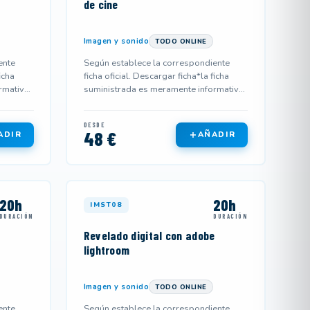
de cine
Imagen y sonido
TODO ONLINE
ente
Según establece la correspondiente
icha
ficha oficial. Descargar ficha*la ficha
rmativa
suministrada es meramente informativa
y podría no corresponderse...
DESDE
48 €
ADIR
AÑADIR
20h
20h
IMST08
DURACIÓN
DURACIÓN
Revelado digital con adobe
lightroom
Imagen y sonido
TODO ONLINE
ente
Según establece la correspondiente