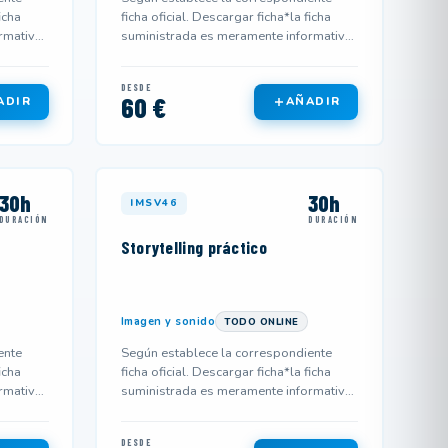
icha
ficha oficial. Descargar ficha*la ficha
rmativa
suministrada es meramente informativa
y podría no corresponderse...
DESDE
60 €
ADIR
AÑADIR
30h
30h
IMSV46
DURACIÓN
DURACIÓN
Storytelling práctico
Imagen y sonido
TODO ONLINE
ente
Según establece la correspondiente
icha
ficha oficial. Descargar ficha*la ficha
rmativa
suministrada es meramente informativa
y podría no corresponderse...
DESDE