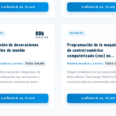
AÑADIR AL PLAN
AÑADIR AL PLAN
80h
05
MAMD01
DURACIÓN
ación de decoraciones
Programación de la maqui
ales de mueble
de control numérico
computerizado (cnc) en
industrias de fabricaci
ueble y corcho
Madera,mueble y corcho
TODO ONLINE
TODO O
 decoraciones integrales de
Según establece la correspondi
ealizando las revisiones y
ficha oficial. Descargar ficha*la f
aciones necesarias para
suministrada es meramente info
una correcta instalación y us...
y podría no corresponderse...
AÑADIR AL PLAN
AÑADIR AL PLAN