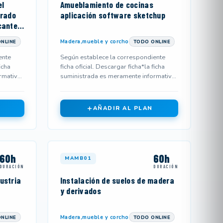
el
Amueblamiento de cocinas
grado
aplicación software sketchup
cantes
Madera,mueble y corcho
NLINE
TODO ONLINE
ente
Según establece la correspondiente
icha
ficha oficial. Descargar ficha*la ficha
rmativa
suministrada es meramente informativa
y podría no corresponderse...
AÑADIR AL PLAN
60h
60h
MAMB01
DURACIÓN
DURACIÓN
ustria
Instalación de suelos de madera
y derivados
Madera,mueble y corcho
NLINE
TODO ONLINE