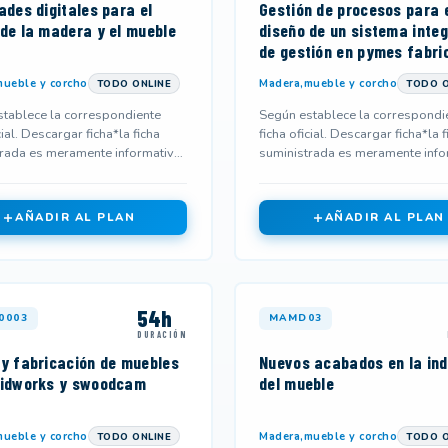
ades digitales para el
Gestión de procesos para 
 de la madera y el mueble
diseño de un sistema inte
de gestión en pymes fabri
de mo
ueble y corcho
Madera,mueble y corcho
TODO ONLINE
TODO O
tablece la correspondiente
Según establece la correspondi
cial. Descargar ficha*la ficha
ficha oficial. Descargar ficha*la f
rada es meramente informativa
suministrada es meramente info
 no corresponderse...
y podría no corresponderse...
AÑADIR AL PLAN
AÑADIR AL PLAN
54h
0003
MAMD03
DURACIÓN
 y fabricación de muebles
Nuevos acabados en la ind
lidworks y swoodcam
del mueble
ueble y corcho
Madera,mueble y corcho
TODO ONLINE
TODO O