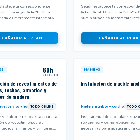
tablece la correspondiente
Según establece la correspondi
cial. Descargar ficha*la ficha
ficha oficial. Descargar ficha*la f
rada es meramente informativa
suministrada es meramente info
 no corresponderse...
y podría no corresponderse...
AÑADIR AL PLAN
AÑADIR AL PLAN
60h
02
MAMB03
DURACIÓN
ación de revestimientos de
Instalación de mueble mod
s, techos, armarios y
res de madera
ueble y corcho
Madera,mueble y corcho
TODO ONLINE
TODO O
ar y elaborar propuestas para la
Instalar mueble modular realiza
ión de revestimientos de
revisiones y comprobaciones
 techos, armarios y similares
necesarias para asegurar una co
a, relacionando los...
instalación y uso de herramientas