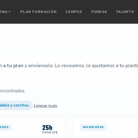
TEMA
PLAN FORMACIÓN
CAMPUS
FUNDAE
TALENTO
n a tu plan
y envíanoslo. Lo revisamos, lo ajustamos a tu plant
encontrados
×
eble y corcho
Limpiar todo
25h
0005
MAMD0004
DURACIÓN