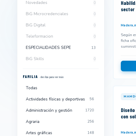
Habilid
Novedades
0
sector
BiG Microcredenciales
0
BiG Digital
0
Madera,m
Según es
Teleformacion
0
ficha ofi
suminist
ESPECIALIDADES SEPE
13
y podría
BiG Skills
0
FAMILIA
· desliza para ver más
Todas
MAMD
Actividades físicas y deportivas
56
Diseño
Administración y gestión
1720
con so
Agraria
256
Artes gráficas
Madera,m
148