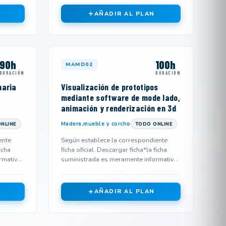
AÑADIR AL PLAN
90h
100h
MAMD02
DURACIÓN
DURACIÓN
naria
Visualización de prototipos
mediante software de mode lado,
animación y renderización en 3d
Madera,mueble y corcho
NLINE
TODO ONLINE
ente
Según establece la correspondiente
icha
ficha oficial. Descargar ficha*la ficha
rmativa
suministrada es meramente informativa
y podría no corresponderse...
AÑADIR AL PLAN