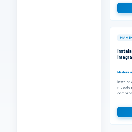
Industrias alimentarias
215
Industrias extractivas
16
Informática y comunicaciones
1139
MAMB
Instalación y mantenimiento
52
Instal
Madera,mueble y corcho
13
integr
Marítimo pesquera
27
Química
96
Madera,m
Instalar
Sanidad
447
mueble r
comprob
Seguridad y medio ambiente
458
asegurar 
Servicios socioculturales y a la
673
comunidad
Textil,confección y piel
67