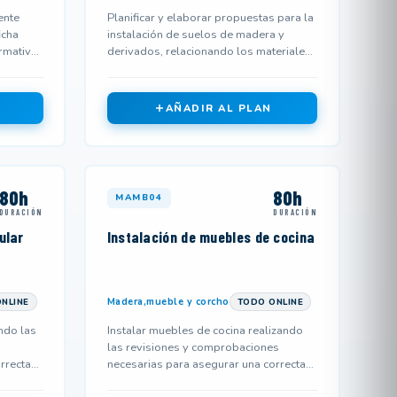
ente
Planificar y elaborar propuestas para la
icha
instalación de suelos de madera y
rmativa
derivados, relacionando los materiales
y componentes de carpinter...
AÑADIR AL PLAN
80h
80h
MAMB04
DURACIÓN
DURACIÓN
ular
Instalación de muebles de cocina
Madera,mueble y corcho
NLINE
TODO ONLINE
ndo las
Instalar muebles de cocina realizando
las revisiones y comprobaciones
rrecta
necesarias para asegurar una correcta
,...
instalación y uso de herramienta...