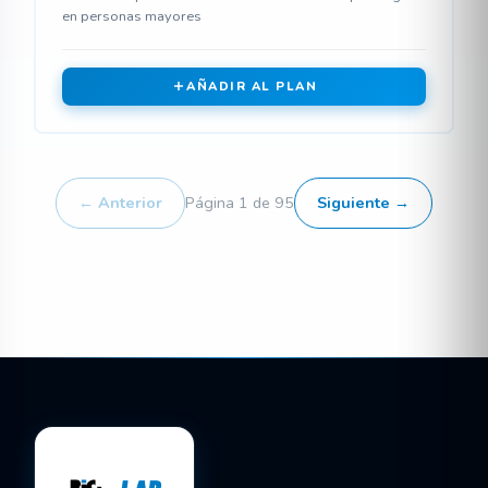
en personas mayores
AÑADIR AL PLAN
← Anterior
Página 1 de 95
Siguiente →