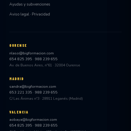
Ayudas y subvenciones
Aviso legal · Privacidad
OURENSE
nlaso@bigformacion.com
654 825 395
·
988 239 655
Av. de Buenos Aires, nº61 · 32004 Ourense
MADRID
sandra@bigformacion.com
653 221 335
·
988 239 655
C/ Las Ánimas nº3 · 28911 Leganés (Madrid)
VALENCIA
aobaya@bigformacion.com
654 825 395
·
988 239 655