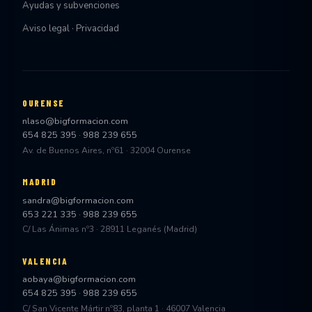
Ayudas y subvenciones
Aviso legal · Privacidad
OURENSE
nlaso@bigformacion.com
654 825 395
·
988 239 655
Av. de Buenos Aires, nº61 · 32004 Ourense
MADRID
sandra@bigformacion.com
653 221 335
·
988 239 655
C/ Las Ánimas nº3 · 28911 Leganés (Madrid)
VALENCIA
aobaya@bigformacion.com
654 825 395
·
988 239 655
C/ San Vicente Mártir nº83, planta 1 · 46007 Valencia